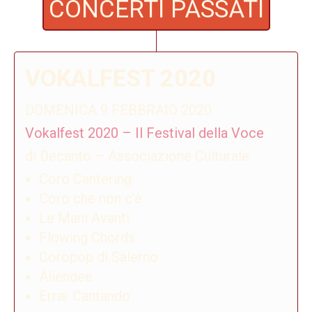
CONCERTI PASSATI
VOKALFEST 2020
DOMENICA 9 FEBBRAIO 2020
Vokalfest 2020 – Il Festival della Voce
di Decanto – Associazione Culturale
Coro Cantering
Coro che non c’è
Le Mani Avanti
Flowing Chords
Coropop di Salerno
Aliendee
Errar Cantando