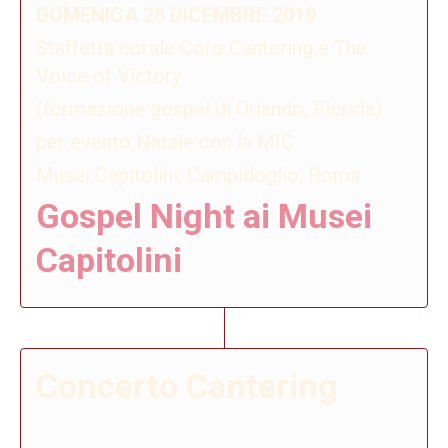
DOMENICA 28 DICEMBRE 2019
Staffetta corale Coro Cantering e The
Voice of Victory
(formazione gospel di Orlando, Florida)
per evento Natale con la MIC
Musei Capitolini, Campidoglio, Roma
Gospel Night ai Musei
Capitolini
Concerto Cantering