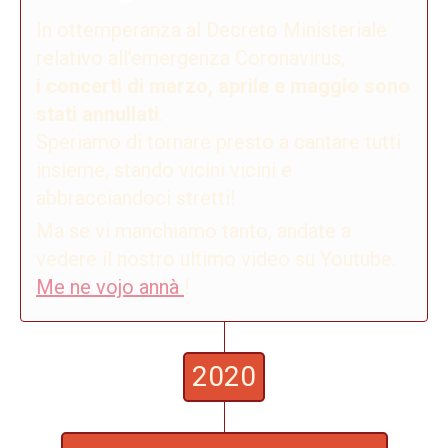
In ottemperanza al Decreto Ministeriale
relativo all’emergenza Coronavirus,
i concerti di marzo, aprile e maggio sono
stati annullati
.
Speriamo di tornare presto a cantare tutti
insieme, stando vicini vicini e
abbracciandoci stretti!
Ma se vi manchiamo tanto, andate a
vedere il nostro ultimo video su Youtube:
Me ne vojo annà
!
2020